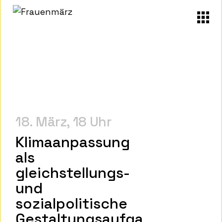
18. März
18 Uhr
Klimaanpassung
als
gleichstellungs-
und
sozialpolitische
Gestaltungsaufga