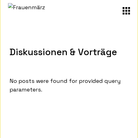
Skip
to
the
content
Diskussionen & Vorträge
No posts were found for provided query
parameters.