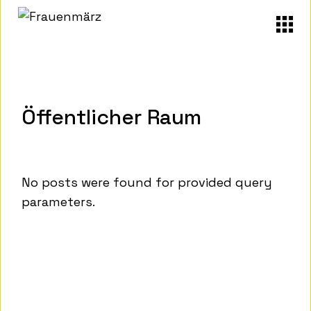
Skip
to
the
content
Öffentlicher Raum
No posts were found for provided query
parameters.